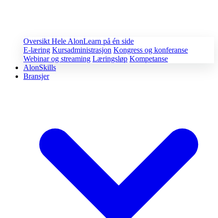
Oversikt
Hele AlonLearn på én side
E-læring
Kursadministrasjon
Kongress og konferanse
Webinar og streaming
Læringsløp
Kompetanse
AlonSkills
Bransjer