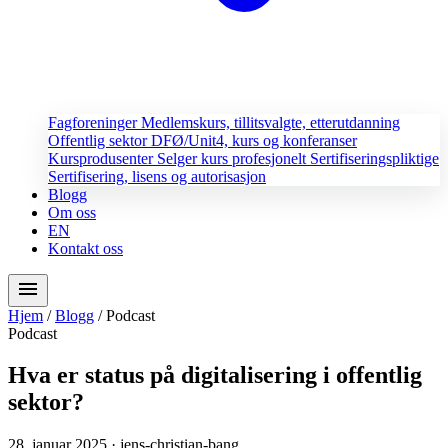
Fagforeninger
Medlemskurs, tillitsvalgte, etterutdanning
Offentlig sektor
DFØ/Unit4, kurs og konferanser
Kursprodusenter
Selger kurs profesjonelt
Sertifiseringspliktige
Sertifisering, lisens og autorisasjon
Blogg
Om oss
EN
Kontakt oss
menu
Hjem
/
Blogg
/
Podcast
Podcast
Hva er status på digitalisering i offentlig
sektor?
28. januar 2025
· jens-christian-bang