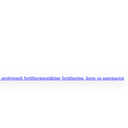
 profesjonelt
Sertifiseringspliktige
Sertifisering, lisens og autorisasjon