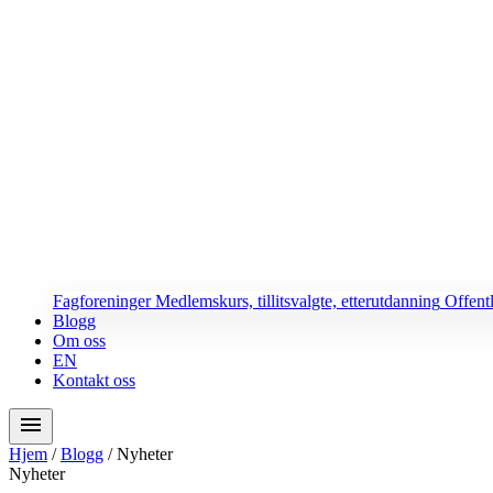
Fagforeninger
Medlemskurs, tillitsvalgte, etterutdanning
Offent
Blogg
Om oss
EN
Kontakt oss
menu
Hjem
/
Blogg
/
Nyheter
Nyheter