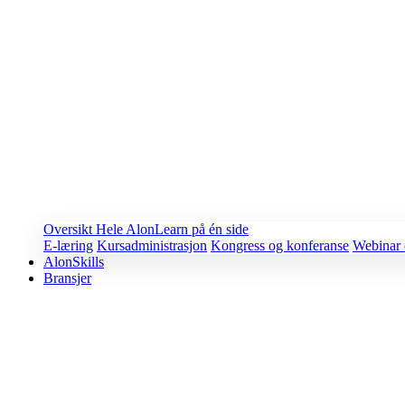
Oversikt
Hele AlonLearn på én side
E-læring
Kursadministrasjon
Kongress og konferanse
Webinar 
AlonSkills
Bransjer