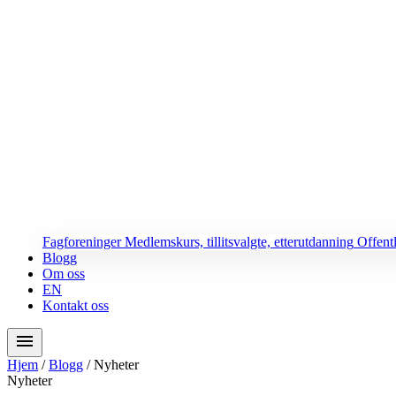
Fagforeninger
Medlemskurs, tillitsvalgte, etterutdanning
Offent
Blogg
Om oss
EN
Kontakt oss
menu
Hjem
/
Blogg
/
Nyheter
Nyheter