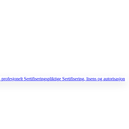
 profesjonelt
Sertifiseringspliktige
Sertifisering, lisens og autorisasjon