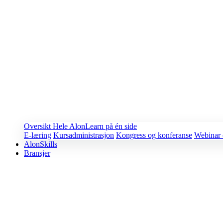
Oversikt
Hele AlonLearn på én side
E-læring
Kursadministrasjon
Kongress og konferanse
Webinar 
AlonSkills
Bransjer