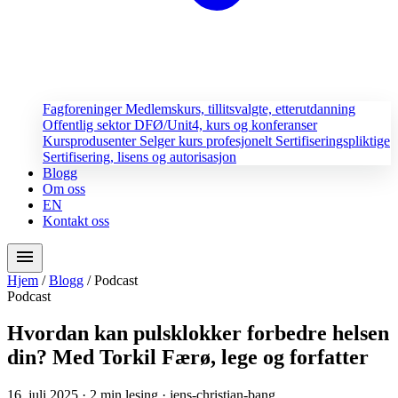
Fagforeninger
Medlemskurs, tillitsvalgte, etterutdanning
Offentlig sektor
DFØ/Unit4, kurs og konferanser
Kursprodusenter
Selger kurs profesjonelt
Sertifiseringspliktige
Sertifisering, lisens og autorisasjon
Blogg
Om oss
EN
Kontakt oss
menu
Hjem
/
Blogg
/
Podcast
Podcast
Hvordan kan pulsklokker forbedre helsen
din? Med Torkil Færø, lege og forfatter
16. juli 2025
· 2 min lesing
· jens-christian-bang