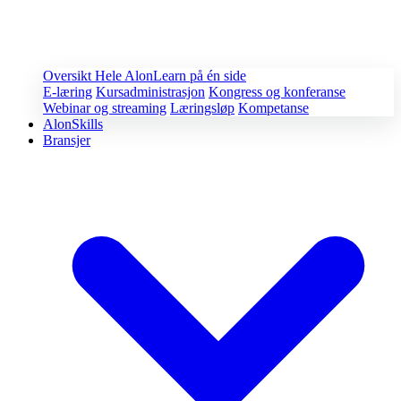
Oversikt
Hele AlonLearn på én side
E-læring
Kursadministrasjon
Kongress og konferanse
Webinar og streaming
Læringsløp
Kompetanse
AlonSkills
Bransjer