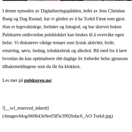
I denne episoden av Digitaliseringspådden, ledet av Jens Christian
Bang og Dag Rustad, har vi gleden av å ha Torkil Færø som gjest.
Han er legevaktslege, forfatter og fotograf, og har skrevet boken
Pulskuren omhvordan pulsklokker kan brukes til å overvåke egen
helse. Vi diskuterer viktige temaer som fysisk aktivitet, hvile,
ernæring, søvn, fasting, tobakksbruk og alkohol. Bli med for å lære
hvordan du kan optimalisere ditt daglige liv forbedre helse gjennom
tilbakemeldingene som du får fra klokken.
Les mer på
pulskuren.no/
![__wf_reserved_inherit]
(/images/blog/669643e9eef585e3992bdac6_AO Torkil.jpg)