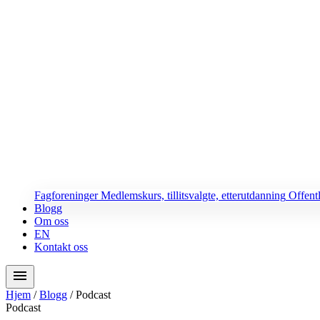
Fagforeninger
Medlemskurs, tillitsvalgte, etterutdanning
Offent
Blogg
Om oss
EN
Kontakt oss
menu
Hjem
/
Blogg
/
Podcast
Podcast