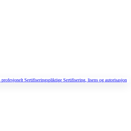
 profesjonelt
Sertifiseringspliktige
Sertifisering, lisens og autorisasjon