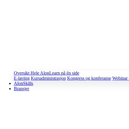
Oversikt
Hele AlonLearn på én side
E-læring
Kursadministrasjon
Kongress og konferanse
Webinar 
AlonSkills
Bransjer