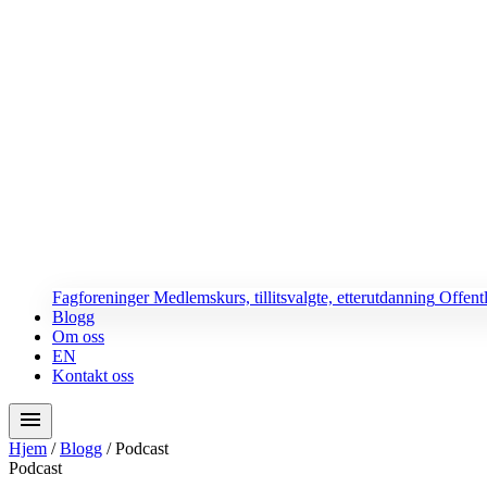
Fagforeninger
Medlemskurs, tillitsvalgte, etterutdanning
Offent
Blogg
Om oss
EN
Kontakt oss
menu
Hjem
/
Blogg
/
Podcast
Podcast