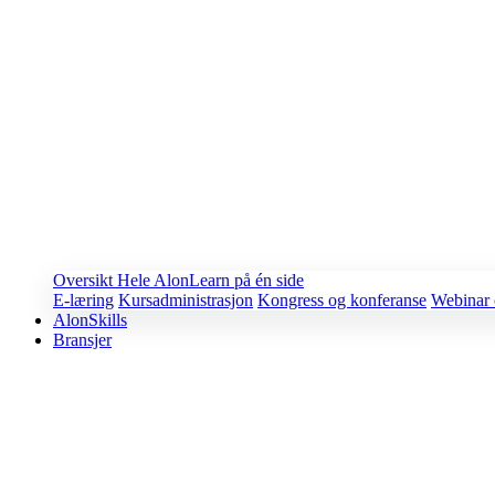
Oversikt
Hele AlonLearn på én side
E-læring
Kursadministrasjon
Kongress og konferanse
Webinar 
AlonSkills
Bransjer