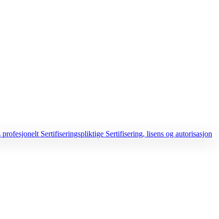
 profesjonelt
Sertifiseringspliktige
Sertifisering, lisens og autorisasjon