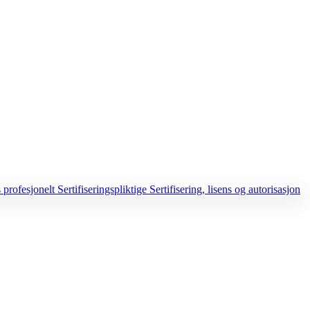
 profesjonelt
Sertifiseringspliktige
Sertifisering, lisens og autorisasjon