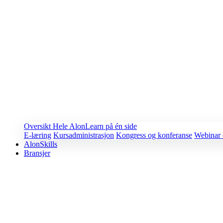
Oversikt
Hele AlonLearn på én side
E-læring
Kursadministrasjon
Kongress og konferanse
Webinar 
AlonSkills
Bransjer