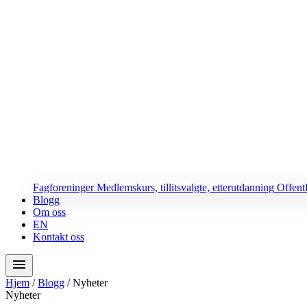
Fagforeninger
Medlemskurs, tillitsvalgte, etterutdanning
Offent
Blogg
Om oss
EN
Kontakt oss
menu
Hjem
/
Blogg
/
Nyheter
Nyheter