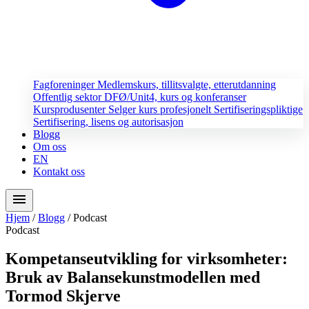
Fagforeninger
Medlemskurs, tillitsvalgte, etterutdanning
Offentlig sektor
DFØ/Unit4, kurs og konferanser
Kursprodusenter
Selger kurs profesjonelt
Sertifiseringspliktige
Sertifisering, lisens og autorisasjon
Blogg
Om oss
EN
Kontakt oss
menu
Hjem
/
Blogg
/
Podcast
Podcast
Kompetanseutvikling for virksomheter:
Bruk av Balansekunstmodellen med
Tormod Skjerve