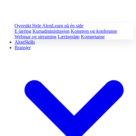
Oversikt
Hele AlonLearn på én side
E-læring
Kursadministrasjon
Kongress og konferanse
Webinar og streaming
Læringsløp
Kompetanse
AlonSkills
Bransjer