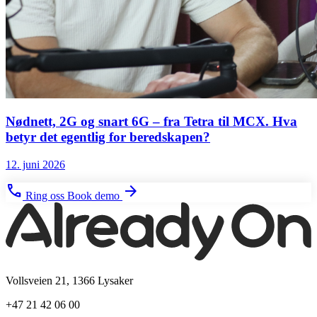
Nødnett, 2G og snart 6G – fra Tetra til MCX. Hva
betyr det egentlig for beredskapen?
12. juni 2026
phone
arrow_forward
Ring oss
Book demo
Vollsveien 21, 1366 Lysaker
+47 21 42 06 00