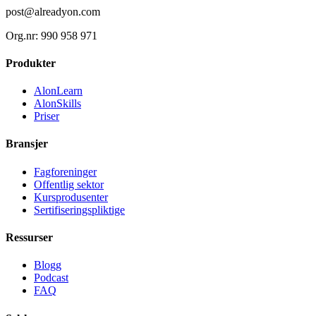
post@alreadyon.com
Org.nr: 990 958 971
Produkter
AlonLearn
AlonSkills
Priser
Bransjer
Fagforeninger
Offentlig sektor
Kursprodusenter
Sertifiseringspliktige
Ressurser
Blogg
Podcast
FAQ