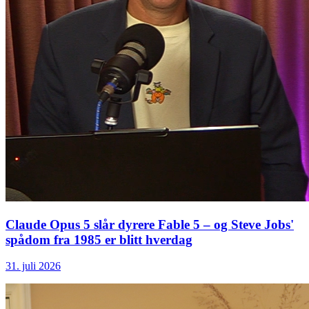
Claude Opus 5 slår dyrere Fable 5 – og Steve Jobs'
spådom fra 1985 er blitt hverdag
31. juli 2026