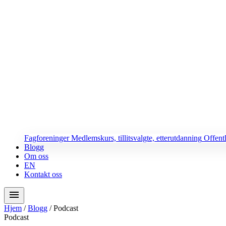
Fagforeninger
Medlemskurs, tillitsvalgte, etterutdanning
Offent
Blogg
Om oss
EN
Kontakt oss
menu
Hjem
/
Blogg
/
Podcast
Podcast