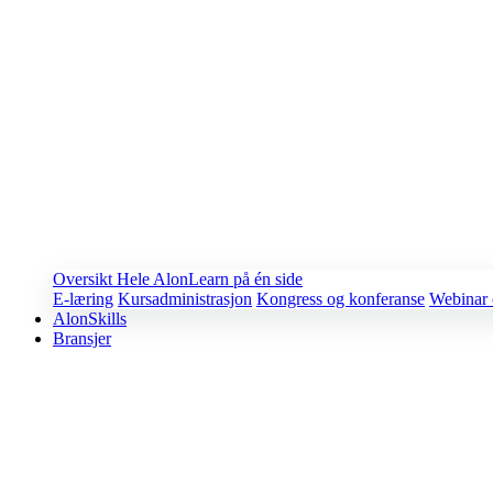
Oversikt
Hele AlonLearn på én side
E-læring
Kursadministrasjon
Kongress og konferanse
Webinar 
AlonSkills
Bransjer