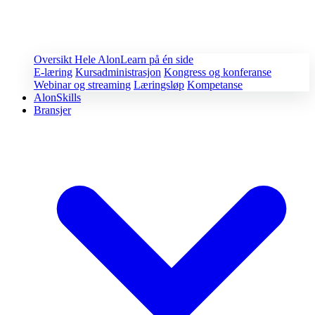
Oversikt
Hele AlonLearn på én side
E-læring
Kursadministrasjon
Kongress og konferanse
Webinar og streaming
Læringsløp
Kompetanse
AlonSkills
Bransjer