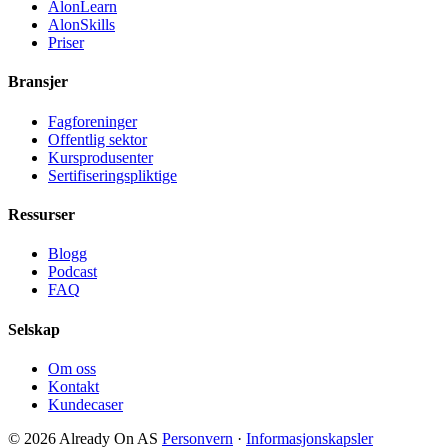
AlonLearn
AlonSkills
Priser
Bransjer
Fagforeninger
Offentlig sektor
Kursprodusenter
Sertifiseringspliktige
Ressurser
Blogg
Podcast
FAQ
Selskap
Om oss
Kontakt
Kundecaser
© 2026 Already On AS
Personvern
·
Informasjonskapsler