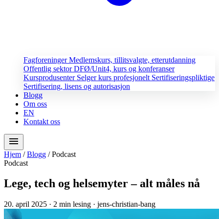
Fagforeninger
Medlemskurs, tillitsvalgte, etterutdanning
Offentlig sektor
DFØ/Unit4, kurs og konferanser
Kursprodusenter
Selger kurs profesjonelt
Sertifiseringspliktige
Sertifisering, lisens og autorisasjon
Blogg
Om oss
EN
Kontakt oss
menu
Hjem
/
Blogg
/
Podcast
Podcast
Lege, tech og helsemyter – alt måles nå
20. april 2025
· 2 min lesing
· jens-christian-bang