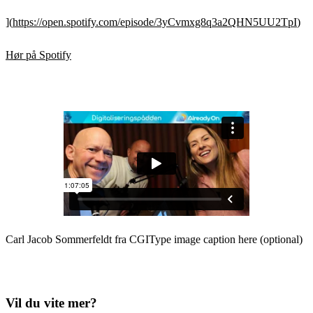
](
https://open.spotify.com/episode/3yCvmxg8q3a2QHN5UU2TpI
)
Hør på Spotify
Carl Jacob Sommerfeldt fra CGIType image caption here (optional)
Vil du vite mer?