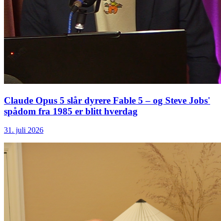
Claude Opus 5 slår dyrere Fable 5 – og Steve Jobs'
spådom fra 1985 er blitt hverdag
31. juli 2026