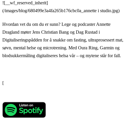
![__wf_reserved_inherit]
(/images/blog/680499e3a4fa265b176cbc0a_annette i studio.jpg)
Hvordan vet du om du er sunn? Lege og podcaster Annette
Dragland møter Jens Christian Bang og Dag Rustad i
Digitaliseringspådden for å snakke om fasting, ultraprosessert mat,
søvn, mental helse og microtrening. Med Oura Ring, Garmin og
blodsukkermåling digitaliseres helsa vår – og mytene står for fall.
[