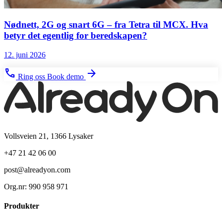
Nødnett, 2G og snart 6G – fra Tetra til MCX. Hva
betyr det egentlig for beredskapen?
12. juni 2026
phone
arrow_forward
Ring oss
Book demo
Vollsveien 21, 1366 Lysaker
+47 21 42 06 00
post@alreadyon.com
Org.nr: 990 958 971
Produkter