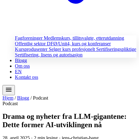
Fagforeninger
Medlemskurs, tillitsvalgte, etterutdanning
Offentlig sektor
DFØ/Unit4, kurs og konferanser
Kursprodusenter
Selger kurs profesjonelt
Sertifiseringspliktige
Sertifisering, lisens og autorisasjon
Blogg
Om oss
EN
Kontakt oss
menu
Hjem
/
Blogg
/
Podcast
Podcast
Drama og nyheter fra LLM-gigantene:
Dette former AI-utviklingen nå
28. april 2025
· 2 min lesing
· jens-christian-bang