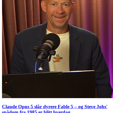
Claude Opus 5 slår dyrere Fable 5 – og Steve Jobs'
spådom fra 1985 er blitt hverdag