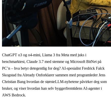
ChatGPT o3 og o4-mini, Llama 3 fra Meta med juks i
benchmarktest, Claude 3.7 med stemme og Microsoft BitNet på
PC’n – hva betyr detegentlig for deg? AI-spesialist Fredrick Falck
Skogstad fra Already Onforklarer sammen med programleder Jens
Christian Bang hvordan de størsteLLM-nyhetene påvirker deg som
bruker, og viser hvordan han selv byggerfremtidens AI-agenter i
AWS Bedrock.