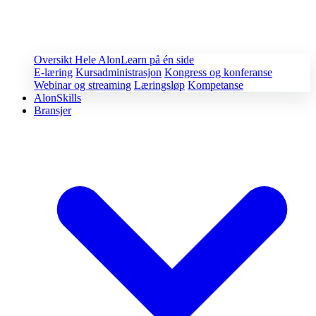
Oversikt
Hele AlonLearn på én side
E-læring
Kursadministrasjon
Kongress og konferanse
Webinar og streaming
Læringsløp
Kompetanse
AlonSkills
Bransjer