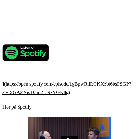
[
](
https://open.spotify.com/episode/1gBpwRilRCKXzbi6bsPSGP?
si=rSGAZVisT6im2_39zYGK8g
)
Hør på Spotify