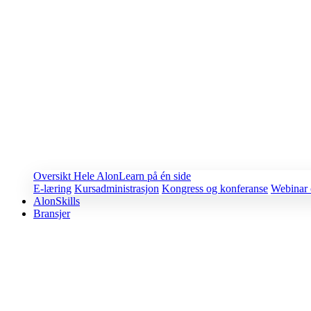
Oversikt
Hele AlonLearn på én side
E-læring
Kursadministrasjon
Kongress og konferanse
Webinar 
AlonSkills
Bransjer