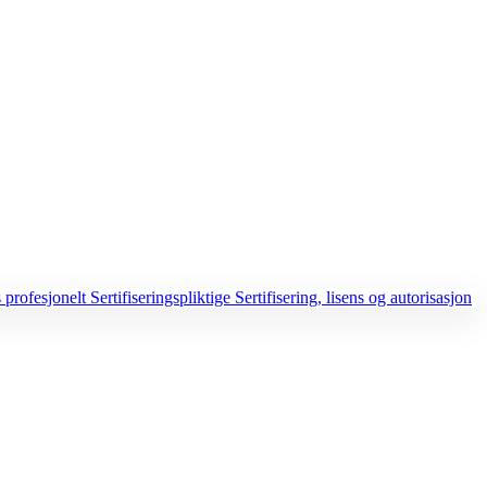
 profesjonelt
Sertifiseringspliktige
Sertifisering, lisens og autorisasjon