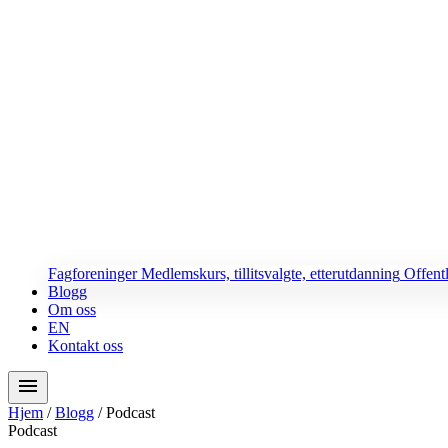
Fagforeninger
Medlemskurs, tillitsvalgte, etterutdanning
Offent
Blogg
Om oss
EN
Kontakt oss
menu
Hjem
/
Blogg
/
Podcast
Podcast