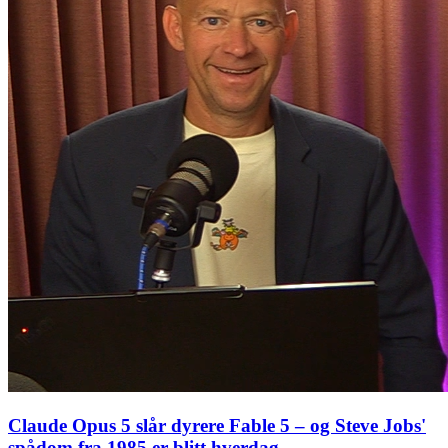
Claude Opus 5 slår dyrere Fable 5 – og Steve Jobs'
spådom fra 1985 er blitt hverdag