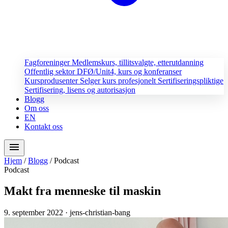
Fagforeninger
Medlemskurs, tillitsvalgte, etterutdanning
Offentlig sektor
DFØ/Unit4, kurs og konferanser
Kursprodusenter
Selger kurs profesjonelt
Sertifiseringspliktige
Sertifisering, lisens og autorisasjon
Blogg
Om oss
EN
Kontakt oss
menu
Hjem
/
Blogg
/
Podcast
Podcast
Makt fra menneske til maskin
9. september 2022
· jens-christian-bang