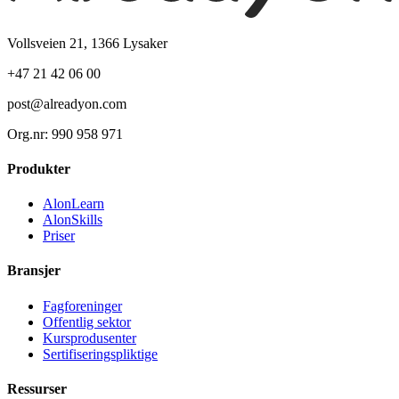
Vollsveien 21, 1366 Lysaker
+47 21 42 06 00
post@alreadyon.com
Org.nr: 990 958 971
Produkter
AlonLearn
AlonSkills
Priser
Bransjer
Fagforeninger
Offentlig sektor
Kursprodusenter
Sertifiseringspliktige
Ressurser