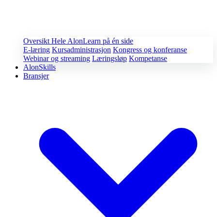
Oversikt
Hele AlonLearn på én side
E-læring
Kursadministrasjon
Kongress og konferanse
Webinar og streaming
Læringsløp
Kompetanse
AlonSkills
Bransjer