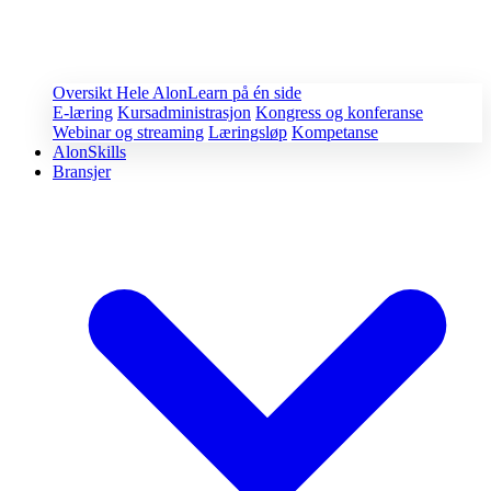
Oversikt
Hele AlonLearn på én side
E-læring
Kursadministrasjon
Kongress og konferanse
Webinar og streaming
Læringsløp
Kompetanse
AlonSkills
Bransjer