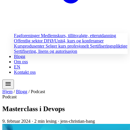
Fagforeninger
Medlemskurs, tillitsvalgte, etterutdanning
Offentlig sektor
DFØ/Unit4, kurs og konferanser
Kursprodusenter
Selger kurs profesjonelt
Sertifiseringspliktige
Sertifisering, lisens og autorisasjon
Blogg
Om oss
EN
Kontakt oss
menu
Hjem
/
Blogg
/
Podcast
Podcast
Masterclass i Devops
9. februar 2024
· 2 min lesing
· jens-christian-bang