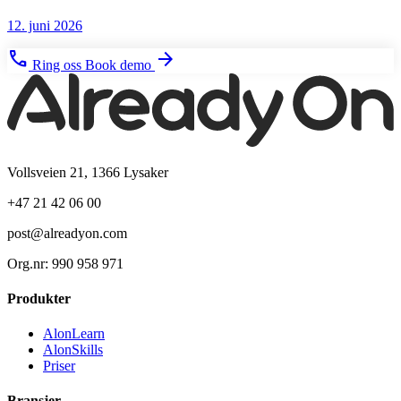
12. juni 2026
phone
arrow_forward
Ring oss
Book demo
Vollsveien 21, 1366 Lysaker
+47 21 42 06 00
post@alreadyon.com
Org.nr: 990 958 971
Produkter
AlonLearn
AlonSkills
Priser
Bransjer