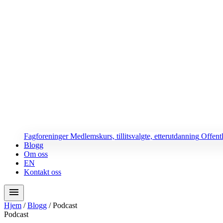
Fagforeninger
Medlemskurs, tillitsvalgte, etterutdanning
Offent
Blogg
Om oss
EN
Kontakt oss
menu
Hjem
/
Blogg
/
Podcast
Podcast