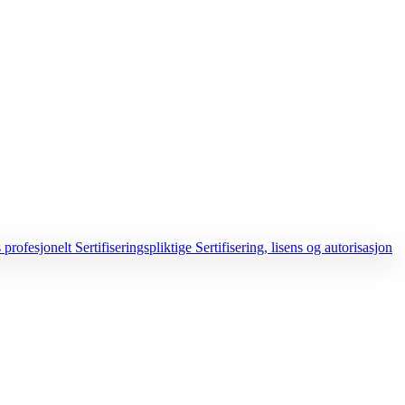
 profesjonelt
Sertifiseringspliktige
Sertifisering, lisens og autorisasjon