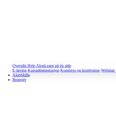
Oversikt
Hele AlonLearn på én side
E-læring
Kursadministrasjon
Kongress og konferanse
Webinar 
AlonSkills
Bransjer