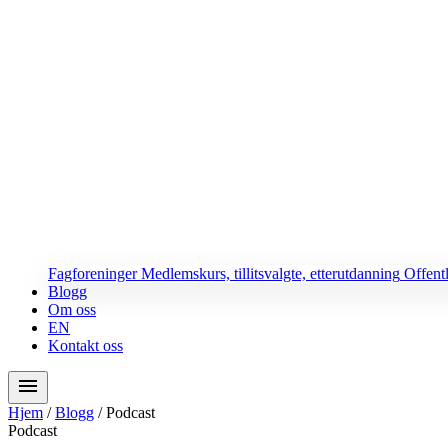
Fagforeninger
Medlemskurs, tillitsvalgte, etterutdanning
Offent
Blogg
Om oss
EN
Kontakt oss
menu
Hjem
/
Blogg
/
Podcast
Podcast