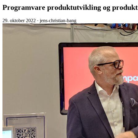
Programvare produktutvikling og produkts
29. oktober 2022
· jens-christian-bang