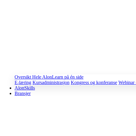
Oversikt
Hele AlonLearn på én side
E-læring
Kursadministrasjon
Kongress og konferanse
Webinar 
AlonSkills
Bransjer