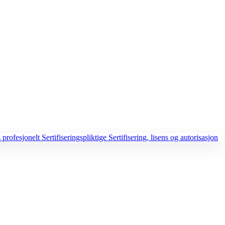
 profesjonelt
Sertifiseringspliktige
Sertifisering, lisens og autorisasjon