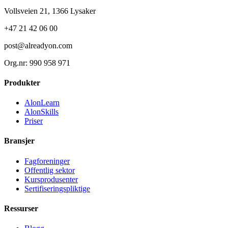
Vollsveien 21, 1366 Lysaker
+47 21 42 06 00
post@alreadyon.com
Org.nr: 990 958 971
Produkter
AlonLearn
AlonSkills
Priser
Bransjer
Fagforeninger
Offentlig sektor
Kursprodusenter
Sertifiseringspliktige
Ressurser