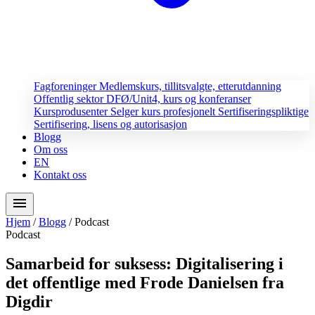
Fagforeninger
Medlemskurs, tillitsvalgte, etterutdanning
Offentlig sektor
DFØ/Unit4, kurs og konferanser
Kursprodusenter
Selger kurs profesjonelt
Sertifiseringspliktige
Sertifisering, lisens og autorisasjon
Blogg
Om oss
EN
Kontakt oss
menu
Hjem
/
Blogg
/
Podcast
Podcast
Samarbeid for suksess: Digitalisering i
det offentlige med Frode Danielsen fra
Digdir