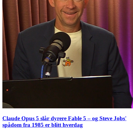
Claude Opus 5 slår dyrere Fable 5 – og Steve Jobs'
spådom fra 1985 er blitt hverdag