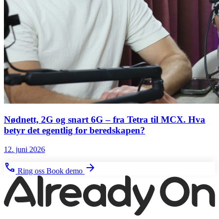
Nødnett, 2G og snart 6G – fra Tetra til MCX. Hva
betyr det egentlig for beredskapen?
12. juni 2026
phone
arrow_forward
Ring oss
Book demo