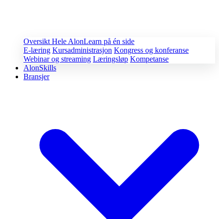
Oversikt
Hele AlonLearn på én side
E-læring
Kursadministrasjon
Kongress og konferanse
Webinar og streaming
Læringsløp
Kompetanse
AlonSkills
Bransjer