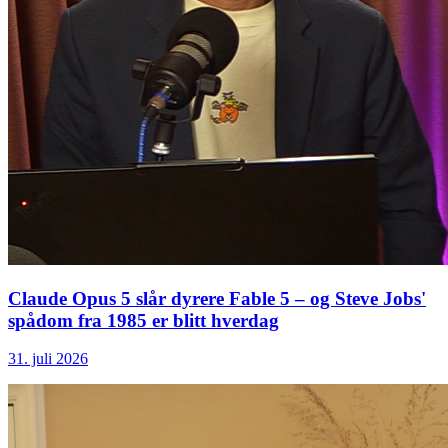
Claude Opus 5 slår dyrere Fable 5 – og Steve Jobs'
spådom fra 1985 er blitt hverdag
31. juli 2026