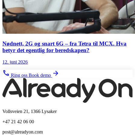
Nødnett, 2G og snart 6G – fra Tetra til MCX. Hva
betyr det egentlig for beredskapen?
12. juni 2026
phone
arrow_forward
Ring oss
Book demo
Vollsveien 21, 1366 Lysaker
+47 21 42 06 00
post@alreadyon.com