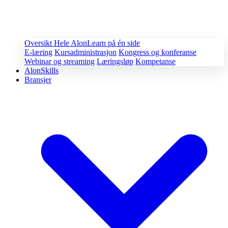
Oversikt
Hele AlonLearn på én side
E-læring
Kursadministrasjon
Kongress og konferanse
Webinar og streaming
Læringsløp
Kompetanse
AlonSkills
Bransjer