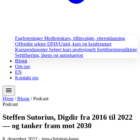
Fagforeninger
Medlemskurs, tillitsvalgte, etterutdanning
Offentlig sektor
DFØ/Unit4, kurs og konferanser
Kursprodusenter
Selger kurs profesjonelt
Sertifiseringspliktige
Sertifisering, lisens og autorisasjon
Blogg
Om oss
EN
Kontakt oss
menu
Hjem
/
Blogg
/
Podcast
Podcast
Steffen Sutorius, Digdir fra 2016 til 2022
— og tanker fram mot 2030
8. desember 2022
· jens-christian-bang