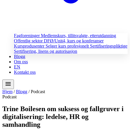
Fagforeninger
Medlemskurs, tillitsvalgte, etterutdanning
Offentlig sektor
DFØ/Unit4, kurs og konferanser
Kursprodusenter
Selger kurs profesjonelt
Sertifiseringspliktige
Sertifisering, lisens og autorisasjon
Blogg
Om oss
EN
Kontakt oss
menu
Hjem
/
Blogg
/
Podcast
Podcast
Trine Boilesen om suksess og fallgruver i
digitalisering: ledelse, HR og
samhandling