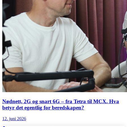
Nødnett, 2G og snart 6G – fra Tetra til MCX. Hva
betyr det egentlig for beredskapen?
12. juni 2026