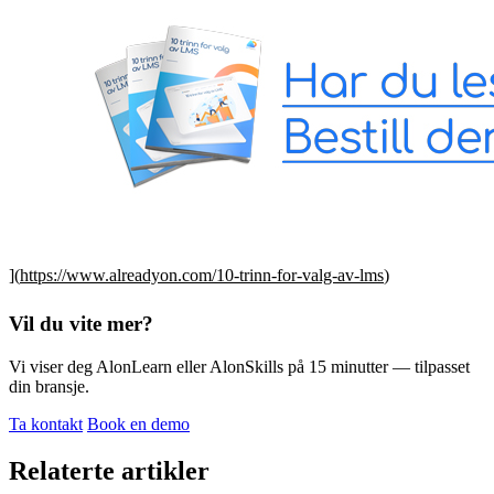
](
https://www.alreadyon.com/10-trinn-for-valg-av-lms
)
Vil du vite mer?
Vi viser deg AlonLearn eller AlonSkills på 15 minutter — tilpasset
din bransje.
Ta kontakt
Book en demo
Relaterte artikler