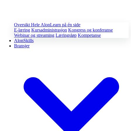
Oversikt
Hele AlonLearn på én side
E-læring
Kursadministrasjon
Kongress og konferanse
Webinar og streaming
Læringsløp
Kompetanse
AlonSkills
Bransjer