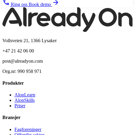
phone
arrow_forward
Ring oss
Book demo
Vollsveien 21, 1366 Lysaker
+47 21 42 06 00
post@alreadyon.com
Org.nr: 990 958 971
Produkter
AlonLearn
AlonSkills
Priser
Bransjer
Fagforeninger
Offentlig sektor