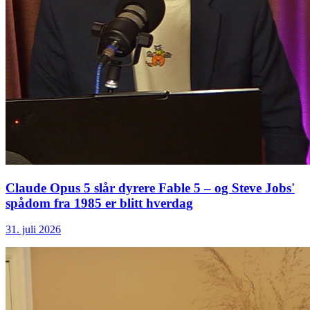
Claude Opus 5 slår dyrere Fable 5 – og Steve Jobs'
spådom fra 1985 er blitt hverdag
31. juli 2026