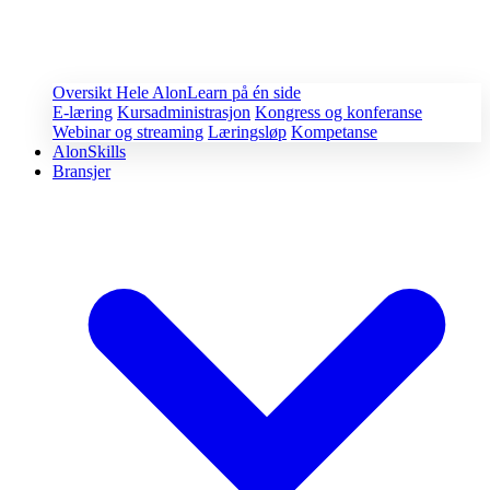
Oversikt
Hele AlonLearn på én side
E-læring
Kursadministrasjon
Kongress og konferanse
Webinar og streaming
Læringsløp
Kompetanse
AlonSkills
Bransjer