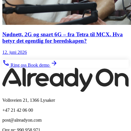
Nødnett, 2G og snart 6G – fra Tetra til MCX. Hva
betyr det egentlig for beredskapen?
12. juni 2026
phone
arrow_forward
Ring oss
Book demo
Vollsveien 21, 1366 Lysaker
+47 21 42 06 00
post@alreadyon.com
Org.nr: 990 958 971