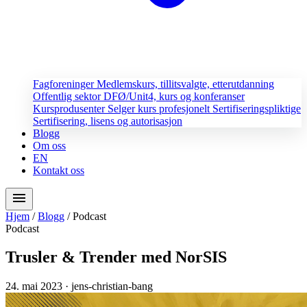
Fagforeninger
Medlemskurs, tillitsvalgte, etterutdanning
Offentlig sektor
DFØ/Unit4, kurs og konferanser
Kursprodusenter
Selger kurs profesjonelt
Sertifiseringspliktige
Sertifisering, lisens og autorisasjon
Blogg
Om oss
EN
Kontakt oss
menu
Hjem
/
Blogg
/
Podcast
Podcast
Trusler & Trender med NorSIS
24. mai 2023
· jens-christian-bang