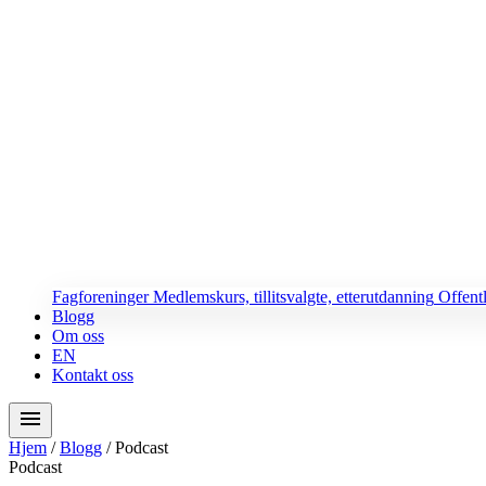
Fagforeninger
Medlemskurs, tillitsvalgte, etterutdanning
Offent
Blogg
Om oss
EN
Kontakt oss
menu
Hjem
/
Blogg
/
Podcast
Podcast