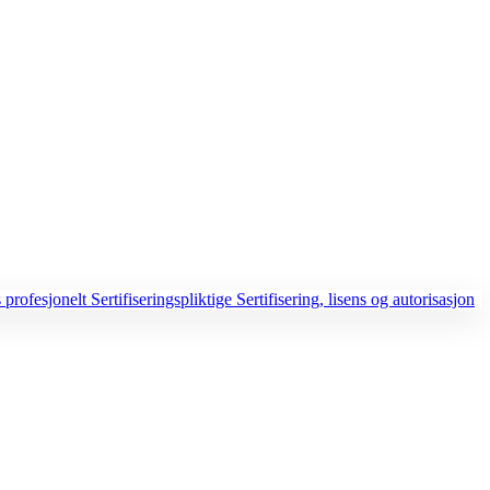
 profesjonelt
Sertifiseringspliktige
Sertifisering, lisens og autorisasjon