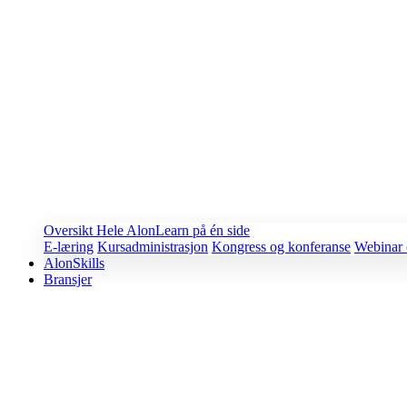
Oversikt
Hele AlonLearn på én side
E-læring
Kursadministrasjon
Kongress og konferanse
Webinar 
AlonSkills
Bransjer