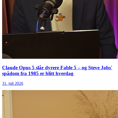
Claude Opus 5 slår dyrere Fable 5 – og Steve Jobs'
spådom fra 1985 er blitt hverdag
31. juli 2026