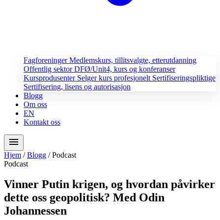
Fagforeninger
Medlemskurs, tillitsvalgte, etterutdanning
Offentlig sektor
DFØ/Unit4, kurs og konferanser
Kursprodusenter
Selger kurs profesjonelt
Sertifiseringspliktige
Sertifisering, lisens og autorisasjon
Blogg
Om oss
EN
Kontakt oss
menu
Hjem
/
Blogg
/
Podcast
Podcast
Vinner Putin krigen, og hvordan påvirker
dette oss geopolitisk? Med Odin
Johannessen