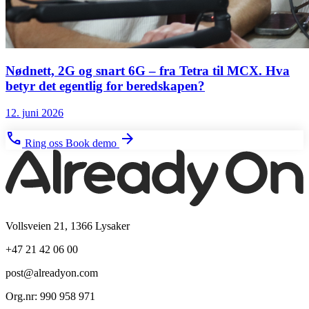
Nødnett, 2G og snart 6G – fra Tetra til MCX. Hva
betyr det egentlig for beredskapen?
12. juni 2026
phone
arrow_forward
Ring oss
Book demo
Vollsveien 21, 1366 Lysaker
+47 21 42 06 00
post@alreadyon.com
Org.nr: 990 958 971