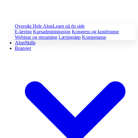
Oversikt
Hele AlonLearn på én side
E-læring
Kursadministrasjon
Kongress og konferanse
Webinar og streaming
Læringsløp
Kompetanse
AlonSkills
Bransjer