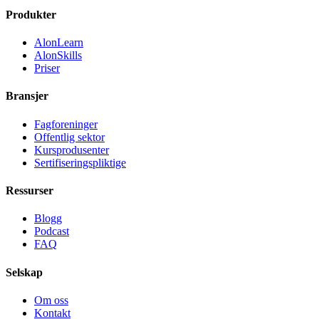
Produkter
AlonLearn
AlonSkills
Priser
Bransjer
Fagforeninger
Offentlig sektor
Kursprodusenter
Sertifiseringspliktige
Ressurser
Blogg
Podcast
FAQ
Selskap
Om oss
Kontakt