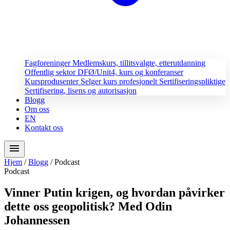
Fagforeninger
Medlemskurs, tillitsvalgte, etterutdanning
Offentlig sektor
DFØ/Unit4, kurs og konferanser
Kursprodusenter
Selger kurs profesjonelt
Sertifiseringspliktige
Sertifisering, lisens og autorisasjon
Blogg
Om oss
EN
Kontakt oss
menu
Hjem
/
Blogg
/
Podcast
Podcast
Vinner Putin krigen, og hvordan påvirker
dette oss geopolitisk? Med Odin
Johannessen