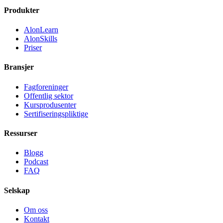
Produkter
AlonLearn
AlonSkills
Priser
Bransjer
Fagforeninger
Offentlig sektor
Kursprodusenter
Sertifiseringspliktige
Ressurser
Blogg
Podcast
FAQ
Selskap
Om oss
Kontakt