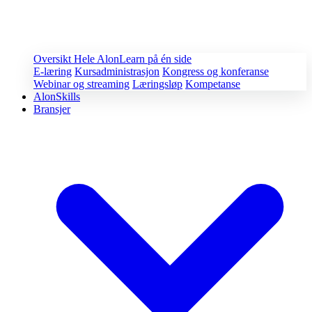
Oversikt
Hele AlonLearn på én side
E-læring
Kursadministrasjon
Kongress og konferanse
Webinar og streaming
Læringsløp
Kompetanse
AlonSkills
Bransjer