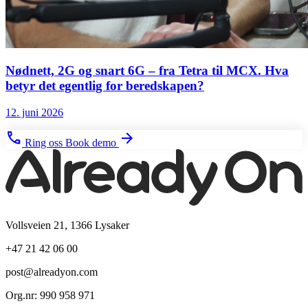
Nødnett, 2G og snart 6G – fra Tetra til MCX. Hva
betyr det egentlig for beredskapen?
12. juni 2026
phone
arrow_forward
Ring oss
Book demo
Vollsveien 21, 1366 Lysaker
+47 21 42 06 00
post@alreadyon.com
Org.nr: 990 958 971