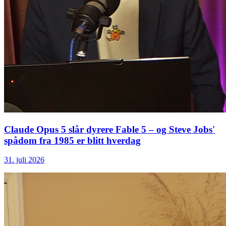
Claude Opus 5 slår dyrere Fable 5 – og Steve Jobs'
spådom fra 1985 er blitt hverdag
31. juli 2026