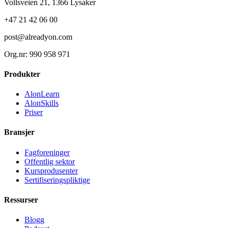
Vollsveien 21, 1366 Lysaker
+47 21 42 06 00
post@alreadyon.com
Org.nr: 990 958 971
Produkter
AlonLearn
AlonSkills
Priser
Bransjer
Fagforeninger
Offentlig sektor
Kursprodusenter
Sertifiseringspliktige
Ressurser
Blogg