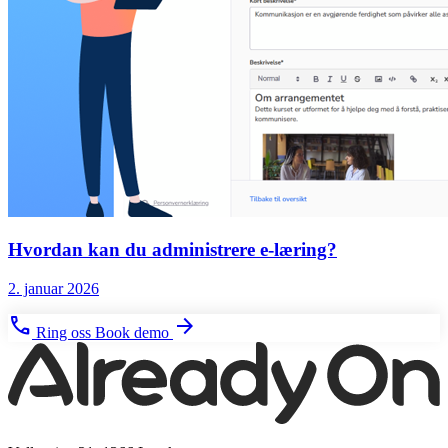
Hvordan kan du administrere e-læring?
2. januar 2026
phone
arrow_forward
Ring oss
Book demo