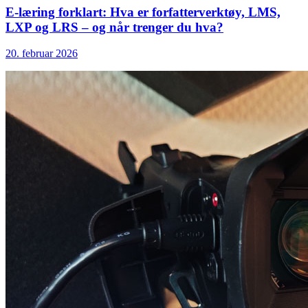
E-læring forklart: Hva er forfatterverktøy, LMS,
LXP og LRS – og når trenger du hva?
20. februar 2026