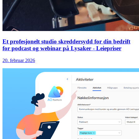
Et profesjonelt studio skreddersydd for din bedrift
for podcast og webinar på Lysaker - Leiepriser
20. februar 2026