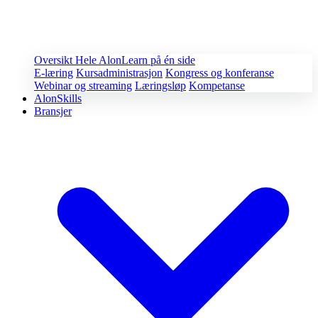
Oversikt
Hele AlonLearn på én side
E-læring
Kursadministrasjon
Kongress og konferanse
Webinar og streaming
Læringsløp
Kompetanse
AlonSkills
Bransjer