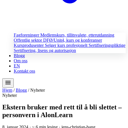
Fagforeninger
Medlemskurs, tillitsvalgte, etterutdanning
Offentlig sektor
DFØ/Unit4, kurs og konferanser
Kursprodusenter
Selger kurs profesjonelt
Sertifiseringspliktige
Sertifisering, lisens og autorisasjon
Blogg
Om oss
EN
Kontakt oss
menu
Hjem
/
Blogg
/
Nyheter
Nyheter
Ekstern bruker med rett til å bli slettet –
personvern i AlonLearn
8. januar 2024
· ~ 6 min lesing
· jens-christian-bang