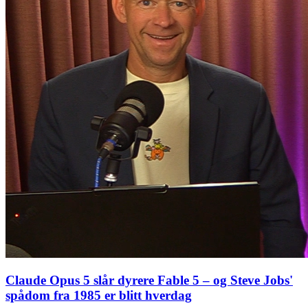
Claude Opus 5 slår dyrere Fable 5 – og Steve Jobs'
spådom fra 1985 er blitt hverdag