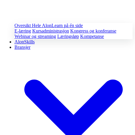
Oversikt
Hele AlonLearn på én side
E-læring
Kursadministrasjon
Kongress og konferanse
Webinar og streaming
Læringsløp
Kompetanse
AlonSkills
Bransjer