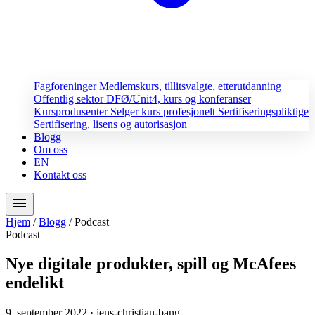
Fagforeninger
Medlemskurs, tillitsvalgte, etterutdanning
Offentlig sektor
DFØ/Unit4, kurs og konferanser
Kursprodusenter
Selger kurs profesjonelt
Sertifiseringspliktige
Sertifisering, lisens og autorisasjon
Blogg
Om oss
EN
Kontakt oss
menu
Hjem
/
Blogg
/
Podcast
Podcast
Nye digitale produkter, spill og McAfees
endelikt
9. september 2022
· jens-christian-bang