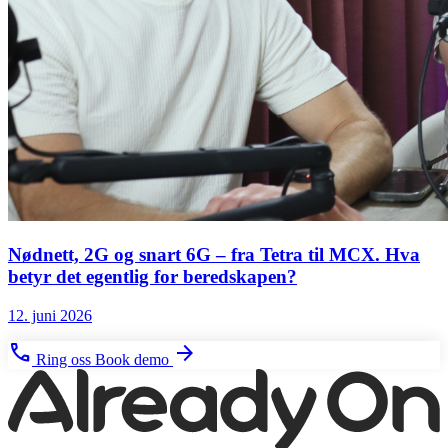
Nødnett, 2G og snart 6G – fra Tetra til MCX. Hva
betyr det egentlig for beredskapen?
12. juni 2026
phone
arrow_forward
Ring oss
Book demo